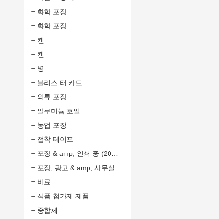
화학 포장
화학 포장
캔
캔
병
블리스 터 카드
의류 포장
알루미늄 호일
농업 포장
접착 테이프
포장 & amp; 인쇄 중 (20135549)
포장, 광고 & amp; 사무실
비료
식품 첨가제 제품
중합체