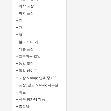
화학 포장
화학 포장
캔
캔
병
블리스 터 카드
의류 포장
알루미늄 호일
농업 포장
접착 테이프
포장 & amp; 인쇄 중 (20135549)
포장, 광고 & amp; 사무실
비료
식품 첨가제 제품
중합체