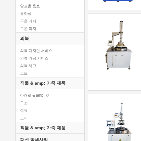
알코올 음료
농장 기계 & amp; 장비
유아식
먹이
구운 과자
신선한 해산물
구운 과자
신선한 해산물
콩 제품
과일
의복
콩 제품
과일
의복 디자인 서비스
통조림 식품
곡물
의류 가공 서비스
커피
곡물
의복 재고
과자
허브 시가 & amp; 담배
코트
낙농
허브 시가 & amp; 담배
의상
식수
버섯 & amp; 송로 버섯
직물 & amp; 가죽 제품
의상
계란 & amp; 계란 제품
버섯 & amp; 송로 버섯
아래로 & amp; 깃
드레스
음식 성분
견과류 & amp; 커널
구조
드레스
음식 성분
견과류 & amp; 커널
섬유
에스닉 의류
과일 제품
유기농 생산
모피
에스닉 의류
과일 제품
유기농 생산
그레이 원단
의류 액세서리
곡물 제품
관상용 식물
직물 & amp; 가죽 제품
홈 섬유
의류 액세서리
곡물 제품
관상용 식물
패션 악세사리
가죽