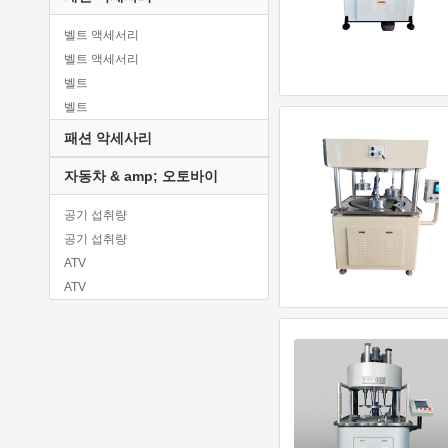
후드 & amp; 스웨트
꿀 제품
기타 농업 제품
가죽 제품
후드 & amp; 스웨트
꿀 제품
기타 농업 제품
벨트 액세서리
기타 직물 & amp; 가죽 제품
양말류
인스턴트 식품
플랜트 & amp; 동물의 기름
벨트 액세서리
섬유 액세서리
양말류
인스턴트 식품
플랜트 & amp; 동물의 기름
벨트
섬유 가공
유아 & amp; 유아 의류
고기 & amp; 가금류
식물 씨앗 & amp; 전구
벨트
섬유 주식
유아 & amp; 유아 의류
고기 & amp; 가금류
식물 씨앗 & amp; 전구
패션 액세서리 디자인 서비스
패션 악세사리
실
재킷
기타 식품 & amp; 마실 것
목재 원료
패션 액세서리 디자인 서비스
방사
재킷
기타 식품 & amp; 마실 것
목재 원료
자동차 & amp; 오토바이
패션 액세서리 처리 서비스
100 % 코튼 원단
청바지
해물
바닐라 콩
패션 액세서리 처리 서비스
100 % 폴리 에스터 직물
공기 섭취량
청바지
해물
바닐라 콩
패션 액세서리 주식
침구 세트
공기 섭취량
마네킹
조미료 & amp; 조미료
야채
패션 액세서리 주식
수건
ATV
출산 의류
슬리밍 식품
야채
장갑 & amp; 장갑
의자 커버
ATV
유기 코튼 의류
과자
장갑 & amp; 장갑
진짜 가죽
ATV 부품
기타 의류
청량 음료
머리 장식품
ATV 부품
바지 & amp; 바지
차
머리 장식품
자동차 섀시 부품
바지 & amp; 바지
야채 제품
목 둘레
자동차 섀시 부품
플러스 사이즈 의류
목 둘레
자동 클러치
플러스 사이즈 의류
스카프, 모자 & amp; 장갑 세트
자동 클러치
바느질 용품
스카프, 모자 & amp; 장갑 세트