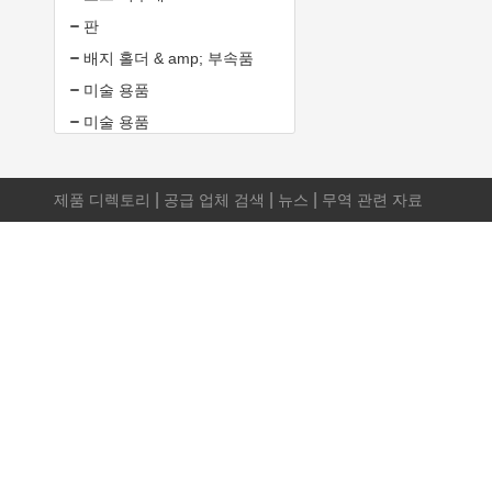
판
배지 홀더 & amp; 부속품
미술 용품
미술 용품
|
|
|
제품 디렉토리
공급 업체 검색
뉴스
무역 관련 자료