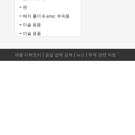
판
배지 홀더 & amp; 부속품
미술 용품
미술 용품
|
|
|
제품 디렉토리
공급 업체 검색
뉴스
무역 관련 자료