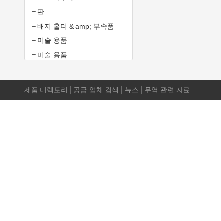
판
배지 홀더 & amp; 부속품
미술 용품
미술 용품
|
|
|
제품 디렉토리
공급 업체 검색
뉴스
무역 관련 자료