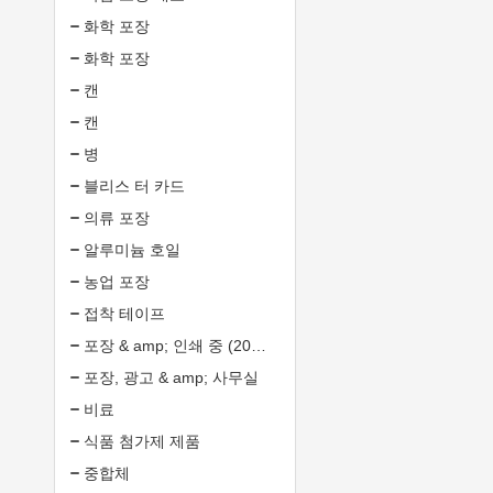
화학 포장
화학 포장
캔
캔
병
블리스 터 카드
의류 포장
알루미늄 호일
농업 포장
접착 테이프
포장 & amp; 인쇄 중 (20135549)
포장, 광고 & amp; 사무실
비료
식품 첨가제 제품
중합체